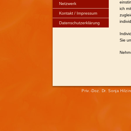
einst
Netzwerk
ich mi
Kontakt / Impressum
zuglei
individ
Datenschutzerklärung
Indivi
Sie u
Nehme
Priv.-Doz. Dr. Sonja Hilzi