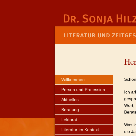
Her
Schön,
Willkommen
Person und Profession
Ich a
gespr
Aktuelles
Wort, 
Beratung
Berate
Lektorat
Was ic
Literatur im Kontext
die J